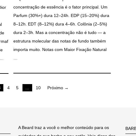
concentração de essência é o fator principal. Um
Dior
Parfum (30%+) dura 12–24h. EDP (15–20%) dura
8–12h. EDT (8–12%) dura 4–6h. Colônia (2–5%)
l
dura 2–3h. Mas a concentração não é tudo — a
 de
estrutura molecular das notas de fundo também
rmaf
importa muito. Notas com Maior Fixação Natural
le
…
 …
3
4
5
…
10
Próximo →
A Beard traz a você o melhor conteúdo para os
BAR