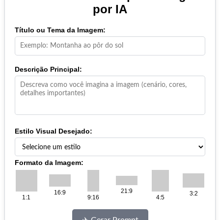
por IA
Título ou Tema da Imagem:
Descrição Principal:
Estilo Visual Desejado:
Formato da Imagem:
21:9
16:9
3:2
1:1
9:16
4:5
✈️ Gerar Prompt