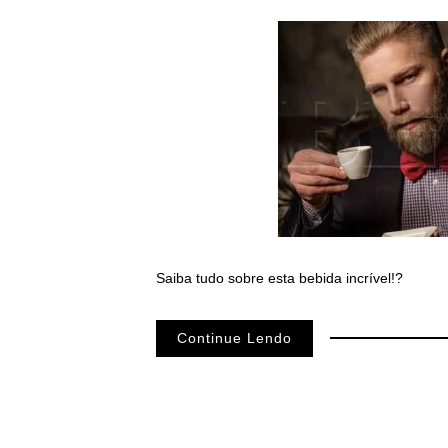
Saiba tudo sobre esta bebida incrível!?
Continue Lendo