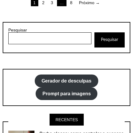
Paginação
1
2
3
…
8
Próximo →
de
posts
Pesquisar
Pesquisar
Gerador de desculpas
Prompt para imagens
RECENTES