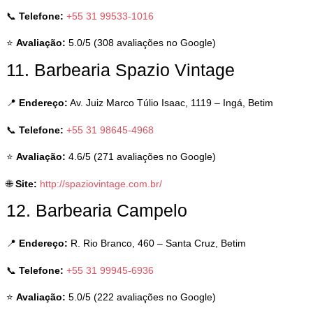
📞
Telefone:
+55 31 99533-1016
⭐
Avaliação:
5.0/5 (308 avaliações no Google)
11. Barbearia Spazio Vintage
📍
Endereço:
Av. Juiz Marco Túlio Isaac, 1119 – Ingá, Betim
📞
Telefone:
+55 31 98645-4968
⭐
Avaliação:
4.6/5 (271 avaliações no Google)
🌐
Site:
http://spaziovintage.com.br/
12. Barbearia Campelo
📍
Endereço:
R. Rio Branco, 460 – Santa Cruz, Betim
📞
Telefone:
+55 31 99945-6936
⭐
Avaliação:
5.0/5 (222 avaliações no Google)