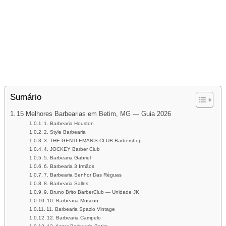
Sumário
15 Melhores Barbearias em Betim, MG — Guia 2026
1. Barbearia Houston
2. Style Barbearia
3. THE GENTLEMAN’S CLUB Barbershop
4. JOCKEY Barber Club
5. Barbearia Gabriel
6. Barbearia 3 Irmãos
7. Barbearia Senhor Das Réguas
8. Barbearia Salles
9. Bruno Brito BarberClub — Unidade JK
10. Barbearia Moscou
11. Barbearia Spazio Vintage
12. Barbearia Campelo