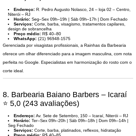
Endereço:
R. Pedro Augusto Nolasco, 24 – loja 02 – Centro,
Niterói – RJ
Horário:
Seg–Sex 09h–19h | Sáb 09h–17h | Dom Fechado
Serviços:
Corte, barba, visagismo, tratamentos capilares,
design de sobrancelha
Preço médio:
R$ 40–80
WhatsApp:
(21) 96948-1575
Gerenciada por visagistas profissionais, a Rainhas da Barbearia
oferece um olhar diferenciado para a imagem masculina, com nota
perfeita no Google. Especialistas em harmonização do rosto com o
corte ideal.
8. Barbearia Baiano Barbers – Icaraí
⭐ 5,0 (243 avaliações)
Endereço:
Av. Sete de Setembro, 150 – Icaraí, Niterói – RJ
Horário:
Ter–Sex 09h–20h | Sáb 09h–18h | Dom 09h–14h |
Seg Fechado
Serviços:
Corte, barba, platinados, reflexos, hidratação
Preço médio:
R$ 40–85