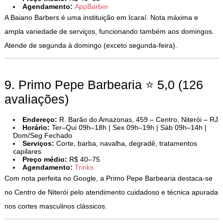
Agendamento:
AppBarber
A Baiano Barbers é uma instituição em Icaraí. Nota máxima e
ampla variedade de serviços, funcionando também aos domingos.
Atende de segunda à domingo (exceto segunda-feira).
9. Primo Pepe Barbearia ⭐ 5,0 (126
avaliações)
Endereço:
R. Barão do Amazonas, 459 – Centro, Niterói – RJ
Horário:
Ter–Qui 09h–18h | Sex 09h–19h | Sáb 09h–14h |
Dom/Seg Fechado
Serviços:
Corte, barba, navalha, degradê, tratamentos
capilares
Preço médio:
R$ 40–75
Agendamento:
Trinks
Com nota perfeita no Google, a Primo Pepe Barbearia destaca-se
no Centro de Niterói pelo atendimento cuidadoso e técnica apurada
nos cortes masculinos clássicos.