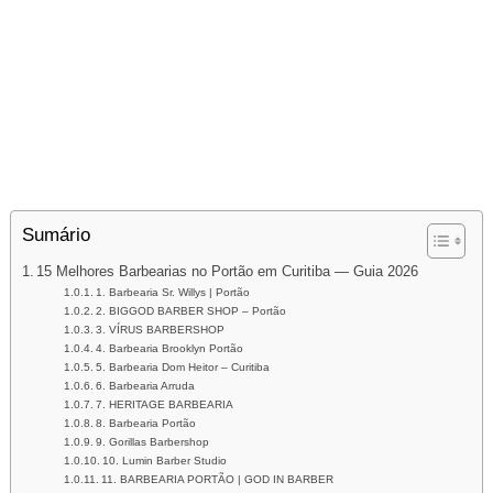
Sumário
15 Melhores Barbearias no Portão em Curitiba — Guia 2026
1. Barbearia Sr. Willys | Portão
2. BIGGOD BARBER SHOP – Portão
3. VÍRUS BARBERSHOP
4. Barbearia Brooklyn Portão
5. Barbearia Dom Heitor – Curitiba
6. Barbearia Arruda
7. HERITAGE BARBEARIA
8. Barbearia Portão
9. Gorillas Barbershop
10. Lumin Barber Studio
11. BARBEARIA PORTÃO | GOD IN BARBER