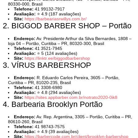
80330-000, Brasil
Telefone:
41 99132-7917
Avaliação:
⭐ 4.9 (187 avaliações)
Site:
https://barbeariasrwillys.com.br/
2. BIGGOD BARBER SHOP – Portão
Endereço:
Av. Presidente Arthur da Silva Bernardes, 1808 –
loja 04 – Portão, Curitiba – PR, 80320-300, Brasil
Telefone:
41 3521-7945
Avaliação:
⭐ 5 (124 avaliações)
Site:
https://linktr.ee/biggodbarbershop
3. VÍRUS BARBERSHOP
Endereço:
R. Eduardo Carlos Pereira, 3605 – Portão,
Curitiba – PR, 81020-235, Brasil
Telefone:
41 3308-6980
Avaliação:
⭐ 4.8 (294 avaliações)
Site:
https://sites.appbarber.com.br/notrato2020-0ik8
4. Barbearia Brooklyn Portão
Endereço:
Av. Rep. Argentina, 3305 – Portão, Curitiba – PR,
80610-260, Brasil
Telefone:
41 98743-7575
Avaliação:
⭐ 4.9 (39 avaliações)
Site:
https://barbercode.com.br/client/brooklyn-barbershop