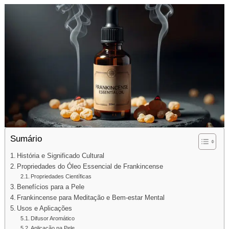
Sumário
História e Significado Cultural
Propriedades do Óleo Essencial de Frankincense
Propriedades Científicas
Benefícios para a Pele
Frankincense para Meditação e Bem-estar Mental
Usos e Aplicações
Difusor Aromático
Aplicação na Pele