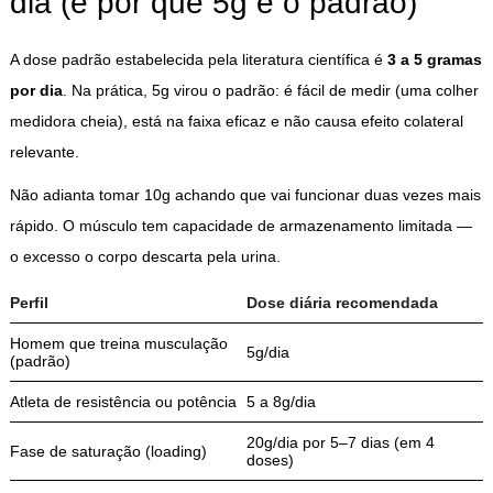
dia (e por que 5g é o padrão)
A dose padrão estabelecida pela literatura científica é
3 a 5 gramas
por dia
. Na prática, 5g virou o padrão: é fácil de medir (uma colher
medidora cheia), está na faixa eficaz e não causa efeito colateral
relevante.
Não adianta tomar 10g achando que vai funcionar duas vezes mais
rápido. O músculo tem capacidade de armazenamento limitada —
o excesso o corpo descarta pela urina.
Perfil
Dose diária recomendada
Homem que treina musculação
5g/dia
(padrão)
Atleta de resistência ou potência
5 a 8g/dia
20g/dia por 5–7 dias (em 4
Fase de saturação (loading)
doses)