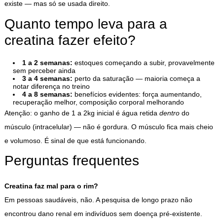
existe — mas só se usada direito.
Quanto tempo leva para a
creatina fazer efeito?
1 a 2 semanas:
estoques começando a subir, provavelmente
sem perceber ainda
3 a 4 semanas:
perto da saturação — maioria começa a
notar diferença no treino
4 a 8 semanas:
benefícios evidentes: força aumentando,
recuperação melhor, composição corporal melhorando
Atenção: o ganho de 1 a 2kg inicial é água retida
dentro
do
músculo (intracelular) — não é gordura. O músculo fica mais cheio
e volumoso. É sinal de que está funcionando.
Perguntas frequentes
Creatina faz mal para o rim?
Em pessoas saudáveis, não. A pesquisa de longo prazo não
encontrou dano renal em indivíduos sem doença pré-existente.