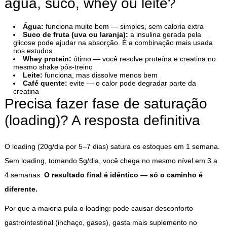
água, suco, whey ou leite?
Água:
funciona muito bem — simples, sem caloria extra
Suco de fruta (uva ou laranja):
a insulina gerada pela
glicose pode ajudar na absorção. É a combinação mais usada
nos estudos.
Whey protein:
ótimo — você resolve proteína e creatina no
mesmo shake pós-treino
Leite:
funciona, mas dissolve menos bem
Café quente:
evite — o calor pode degradar parte da
creatina
Precisa fazer fase de saturação
(loading)? A resposta definitiva
O loading (20g/dia por 5–7 dias) satura os estoques em 1 semana.
Sem loading, tomando 5g/dia, você chega no mesmo nível em 3 a
4 semanas.
O resultado final é idêntico — só o caminho é
diferente.
Por que a maioria pula o loading: pode causar desconforto
gastrointestinal (inchaço, gases), gasta mais suplemento no