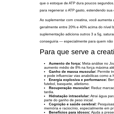
que o estoque de ATP dura poucos segundos. É
para regenerar o ATP gasto, estendendo sua d
Ao suplementar com creatina, você aumenta 
geralmente entre 20% e 40% acima do nível ba
suplementação adiciona outros 3 a 5g, satur
conseguiria — especialmente para quem não 
Para que serve a creati
Aumento de força:
Meta-análise no
Jo
aumento médio de 8% na força máxima alé
Ganho de massa muscular:
Permite tr
e pode influenciar vias anabólicas como a 
Energia explosiva e performance:
Bene
futebol, basquete, atletismo.
Recuperação muscular:
Reduz marcado
tardia.
Hidratação intracelular:
Atrai água par
parte do ganho de peso inicial.
Cognição e saúde cerebral:
Pesquisa
memória e raciocínio, especialmente em pr
Benefícios para idosos:
Ajuda a prese