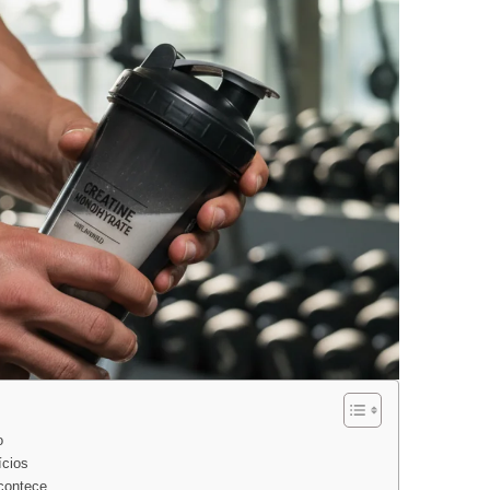
o
ícios
contece