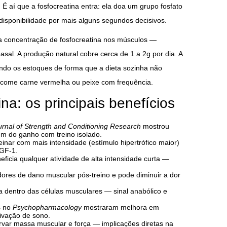
 aí que a fosfocreatina entra: ela doa um grupo fosfato
isponibilidade por mais alguns segundos decisivos.
a concentração de fosfocreatina nos músculos —
sal. A produção natural cobre cerca de 1 a 2g por dia. A
ando os estoques de forma que a dieta sozinha não
come carne vermelha ou peixe com frequência.
na: os principais benefícios
urnal of Strength and Conditioning Research
mostrou
m do ganho com treino isolado.
einar com mais intensidade (estímulo hipertrófico maior)
IGF-1.
ficia qualquer atividade de alta intensidade curta —
res de dano muscular pós-treino e pode diminuir a dor
a dentro das células musculares — sinal anabólico e
s no
Psychopharmacology
mostraram melhora em
ivação de sono.
rvar massa muscular e força — implicações diretas na