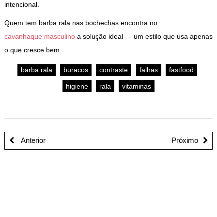
intencional.
Quem tem barba rala nas bochechas encontra no
cavanhaque masculino
a solução ideal — um estilo que usa apenas
o que cresce bem.
barba rala
buracos
contraste
falhas
fastfood
higiene
rala
vitaminas
Anterior
Próximo