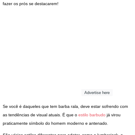
fazer os prós se destacarem!
Advertise here
Se você é daqueles que tem barba rala, deve estar sofrendo com
as tendências de visual atuais. É que o
estilo barbudo
já virou
praticamente símbolo do homem moderno e antenado.
São vários estilos diferentes para adotar, como o lumberjack, a