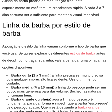
A linha da barba precisa de manutenção frequente —
especialmente se você tem um crescimento rápido. A cada 3 a 7
dias costuma ser o suficiente para manter o visual impecável.
Linha da barba por estilo de
barba
A posição e o estilo da linha variam conforme o tipo de barba que
você usa. Se quiser explorar os diferentes
estilos de barba
antes
de decidir como traçar sua linha, vale a pena dar uma olhada nas
opções disponíveis:
Barba curta (1 a 3 mm):
a linha precisa ser muito precisa
pois qualquer imprecisão fica evidente. Use o trimmer com
cuidado.
Barba média (4 a 10 mm):
a linha do pescoço pode ser um
pouco mais generosa para dar volume. Bochechas naturais
funcionam bem.
Barba grande ou cheia:
aqui a linha do pescoço é
fundamental para dar forma e impedir que a barba “escorregue”
pelo pescoço abaixo. Quem está deixando a
barba grande
precisa dar ainda mais atenção à linha do pescoço — quanto