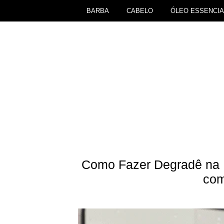
BARBA
CABELO
ÓLEO ESSENCIA
Como Fazer Degradê na 
com