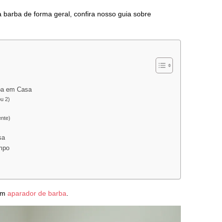
barba de forma geral, confira nosso guia sobre
ba em Casa
u 2)
ente)
sa
empo
bém
aparador de barba
.