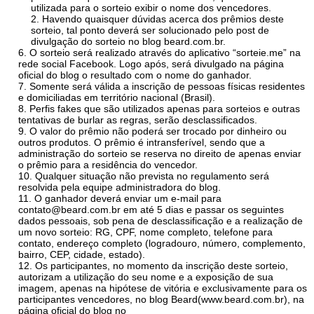
utilizada para o sorteio exibir o nome dos vencedores.
Havendo quaisquer dúvidas acerca dos prêmios deste
sorteio, tal ponto deverá ser solucionado pelo post de
divulgação do sorteio no blog beard.com.br.
O sorteio será realizado através do aplicativo “sorteie.me” na
rede social Facebook. Logo após, será divulgado na página
oficial do blog o resultado com o nome do ganhador.
Somente será válida a inscrição de pessoas físicas residentes
e domiciliadas em território nacional (Brasil).
Perfis fakes que são utilizados apenas para sorteios e outras
tentativas de burlar as regras, serão desclassificados.
O valor do prêmio não poderá ser trocado por dinheiro ou
outros produtos. O prêmio é intransferível, sendo que a
administração do sorteio se reserva no direito de apenas enviar
o prêmio para a residência do vencedor.
Qualquer situação não prevista no regulamento será
resolvida pela equipe administradora do blog.
O ganhador deverá enviar um e-mail para
contato@beard.com.br em até 5 dias e passar os seguintes
dados pessoais, sob pena de desclassificação e a realização de
um novo sorteio: RG, CPF, nome completo, telefone para
contato, endereço completo (logradouro, número, complemento,
bairro, CEP, cidade, estado).
Os participantes, no momento da inscrição deste sorteio,
autorizam a utilização do seu nome e a exposição de sua
imagem, apenas na hipótese de vitória e exclusivamente para os
participantes vencedores, no blog Beard(www.beard.com.br), na
página oficial do blog no