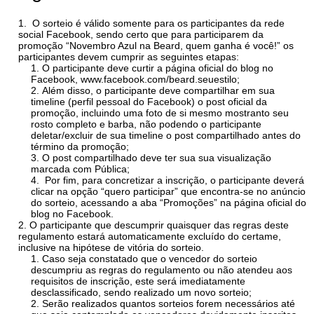
O sorteio é válido somente para os participantes da rede
social Facebook, sendo certo que para participarem da
promoção “Novembro Azul na Beard, quem ganha é você!” os
participantes devem cumprir as seguintes etapas:
O participante deve curtir a página oficial do blog no
Facebook, www.facebook.com/beard.seuestilo;
Além disso, o participante deve compartilhar em sua
timeline (perfil pessoal do Facebook) o post oficial da
promoção, incluindo uma foto de si mesmo mostranto seu
rosto completo e barba, não podendo o participante
deletar/excluir de sua timeline o post compartilhado antes do
término da promoção;
O post compartilhado deve ter sua sua visualização
marcada com Pública;
Por fim, para concretizar a inscrição, o participante deverá
clicar na opção “quero participar” que encontra-se no anúncio
do sorteio, acessando a aba “Promoções” na página oficial do
blog no Facebook.
O participante que descumprir quaisquer das regras deste
regulamento estará automaticamente excluído do certame,
inclusive na hipótese de vitória do sorteio.
Caso seja constatado que o vencedor do sorteio
descumpriu as regras do regulamento ou não atendeu aos
requisitos de inscrição, este será imediatamente
desclassificado, sendo realizado um novo sorteio;
Serão realizados quantos sorteios forem necessários até