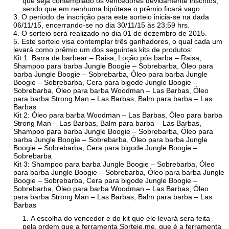
que seja contemplado os vencedores devidamente inscritos,
sendo que em nenhuma hipótese o prêmio ficará vago.
O período de inscrição para este sorteio inicia-se na dada
06/11/15, encerrando-se no dia 30/11/15 às 23;59 hrs.
O sorteio será realizado no dia 01 de dezembro de 2015.
Este sorteio visa contemplar três ganhadores, o qual cada um
levará como prêmio um dos seguintes kits de produtos:
Kit 1: Barra de barbear – Raisa, Loção pós barba – Raisa,
Shampoo para barba Jungle Boogie – Sobrebarba, Óleo para
barba Jungle Boogie – Sobrebarba, Óleo para barba Jungle
Boogie – Sobrebarba, Cera para bigode Jungle Boogie –
Sobrebarba, Óleo para barba Woodman – Las Barbas, Óleo
para barba Strong Man – Las Barbas, Balm para barba – Las
Barbas
Kit 2: Óleo para barba Woodman – Las Barbas, Óleo para barba
Strong Man – Las Barbas, Balm para barba – Las Barbas,
Shampoo para barba Jungle Boogie – Sobrebarba, Óleo para
barba Jungle Boogie – Sobrebarba, Óleo para barba Jungle
Boogie – Sobrebarba, Cera para bigode Jungle Boogie –
Sobrebarba
Kit 3: Shampoo para barba Jungle Boogie – Sobrebarba, Óleo
para barba Jungle Boogie – Sobrebarba, Óleo para barba Jungle
Boogie – Sobrebarba, Cera para bigode Jungle Boogie –
Sobrebarba, Óleo para barba Woodman – Las Barbas, Óleo
para barba Strong Man – Las Barbas, Balm para barba – Las
Barbas
A escolha do vencedor e do kit que ele levará sera feita
pela ordem que a ferramenta Sorteie.me, que é a ferramenta