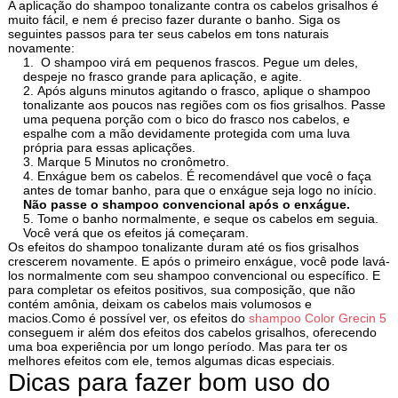
A aplicação do shampoo tonalizante contra os cabelos grisalhos é
muito fácil, e nem é preciso fazer durante o banho. Siga os
seguintes passos para ter seus cabelos em tons naturais
novamente:
O shampoo virá em pequenos frascos. Pegue um deles,
despeje no frasco grande para aplicação, e agite.
Após alguns minutos agitando o frasco, aplique o shampoo
tonalizante aos poucos nas regiões com os fios grisalhos. Passe
uma pequena porção com o bico do frasco nos cabelos, e
espalhe com a mão devidamente protegida com uma luva
própria para essas aplicações.
Marque 5 Minutos no cronômetro.
Enxágue bem os cabelos. É recomendável que você o faça
antes de tomar banho, para que o enxágue seja logo no início.
Não passe o shampoo convencional após o enxágue.
Tome o banho normalmente, e seque os cabelos em seguia.
Você verá que os efeitos já começaram.
Os efeitos do shampoo tonalizante duram até os fios grisalhos
crescerem novamente. E após o primeiro enxágue, você pode lavá-
los normalmente com seu shampoo convencional ou específico. E
para completar os efeitos positivos, sua composição, que não
contém amônia, deixam os cabelos mais volumosos e
macios.Como é possível ver, os efeitos do
shampoo Color Grecin 5
conseguem ir além dos efeitos dos cabelos grisalhos, oferecendo
uma boa experiência por um longo período. Mas para ter os
melhores efeitos com ele, temos algumas dicas especiais.
Dicas para fazer bom uso do