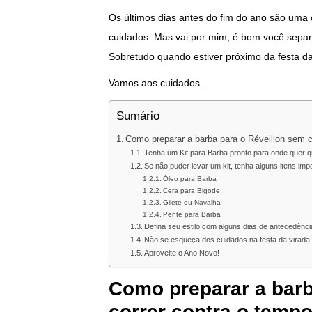
Os últimos dias antes do fim do ano são uma c
cuidados. Mas vai por mim, é bom você separ
Sobretudo quando estiver próximo da festa da 
Vamos aos cuidados…
Sumário
Como preparar a barba para o Réveillon sem c
Tenha um Kit para Barba pronto para onde quer 
Se não puder levar um kit, tenha alguns itens im
Óleo para Barba
Cera para Bigode
Gilete ou Navalha
Pente para Barba
Defina seu estilo com alguns dias de antecedênci
Não se esqueça dos cuidados na festa da virada
Aproveite o Ano Novo!
Como preparar a barb
correr contra o temp