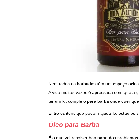
Nem todos os barbudos têm um espaço ocioso
A vida muitas vezes é apressada sem que a ge
ter um kit completo para barba onde quer qu
Entre os itens que podem ajudá-lo, estão os s
Óleo para Barba
É o que vai resolver boa parte dos problemas c