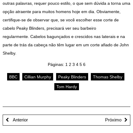
outras palavras, requer pouco estilo, o que sem dúvida a torna uma
opção atraente para muitos homens hoje em dia. Obviamente,
certifique-se de observar que, se você escolher esse corte de
cabelo Peaky Blinders, precisará ver seu barbeiro
regularmente. Cabelos bagunçados e crescidos nas laterais e na
parte de trás da cabeça não têm lugar em um corte afiado de John
Shelby.
Páginas:
1
2
3
4
5
6
BBC
Cillian Murphy
Peaky Blinders
Thomas Shelby
Tom Hardy
Anterior
Próximo