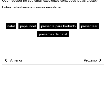
Quer receber no seu email excelentes conteúdos iguais a este?
Então cadastre-se em nossa newsletter.
natal
papai noel
presente para barbudo
presentear
presentes de natal
Anterior
Próximo