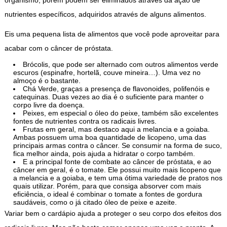
organismo, porém podem ser eliminados através da ação de
nutrientes específicos, adquiridos através de alguns alimentos.
Eis uma pequena lista de alimentos que você pode aproveitar para
acabar com o câncer de próstata.
Brócolis, que pode ser alternado com outros alimentos verde
escuros (espinafre, hortelã, couve mineira…). Uma vez no
almoço é o bastante.
Chá Verde, graças a presença de flavonoides, polifenóis e
catequinas. Duas vezes ao dia é o suficiente para manter o
corpo livre da doença.
Peixes, em especial o óleo do peixe, também são excelentes
fontes de nutrientes contra os radicais livres.
Frutas em geral, mas destaco aqui a melancia e a goiaba.
Ambas possuem uma boa quantidade de licopeno, uma das
principais armas contra o câncer. Se consumir na forma de suco,
fica melhor ainda, pois ajuda a hidratar o corpo também.
E a principal fonte de combate ao câncer de próstata, e ao
câncer em geral, é o tomate. Ele possui muito mais licopeno que
a melancia e a goiaba, e tem uma ótima variedade de pratos nos
quais utilizar. Porém, para que consiga absorver com mais
eficiência, o ideal é combinar o tomate a fontes de gordura
saudáveis, como o já citado óleo de peixe e azeite.
Variar bem o cardápio ajuda a proteger o seu corpo dos efeitos dos