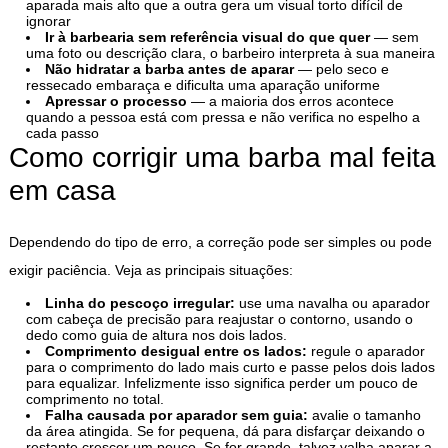
aparada mais alto que a outra gera um visual torto difícil de
ignorar
Ir à barbearia sem referência visual do que quer
— sem
uma foto ou descrição clara, o barbeiro interpreta à sua maneira
Não hidratar a barba antes de aparar
— pelo seco e
ressecado embaraça e dificulta uma aparação uniforme
Apressar o processo
— a maioria dos erros acontece
quando a pessoa está com pressa e não verifica no espelho a
cada passo
Como corrigir uma barba mal feita
em casa
Dependendo do tipo de erro, a correção pode ser simples ou pode
exigir paciência. Veja as principais situações:
Linha do pescoço irregular:
use uma navalha ou aparador
com cabeça de precisão para reajustar o contorno, usando o
dedo como guia de altura nos dois lados.
Comprimento desigual entre os lados:
regule o aparador
para o comprimento do lado mais curto e passe pelos dois lados
para equalizar. Infelizmente isso significa perder um pouco de
comprimento no total.
Falha causada por aparador sem guia:
avalie o tamanho
da área atingida. Se for pequena, dá para disfarçar deixando o
restante crescer um pouco. Se for grande, talvez valha aparar a