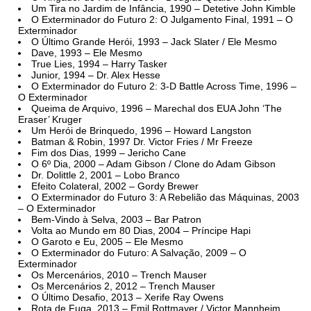
Um Tira no Jardim de Infância, 1990 – Detetive John Kimble
O Exterminador do Futuro 2: O Julgamento Final, 1991 – O
Exterminador
O Último Grande Herói, 1993 – Jack Slater / Ele Mesmo
Dave, 1993 – Ele Mesmo
True Lies, 1994 – Harry Tasker
Junior, 1994 – Dr. Alex Hesse
O Exterminador do Futuro 2: 3-D Battle Across Time, 1996 –
O Exterminador
Queima de Arquivo, 1996 – Marechal dos EUA John ‘The
Eraser’ Kruger
Um Herói de Brinquedo, 1996 – Howard Langston
Batman & Robin, 1997 Dr. Victor Fries / Mr Freeze
Fim dos Dias, 1999 – Jericho Cane
O 6º Dia, 2000 – Adam Gibson / Clone do Adam Gibson
Dr. Dolittle 2, 2001 – Lobo Branco
Efeito Colateral, 2002 – Gordy Brewer
O Exterminador do Futuro 3: A Rebelião das Máquinas, 2003
– O Exterminador
Bem-Vindo à Selva, 2003 – Bar Patron
Volta ao Mundo em 80 Dias, 2004 – Príncipe Hapi
O Garoto e Eu, 2005 – Ele Mesmo
O Exterminador do Futuro: A Salvação, 2009 – O
Exterminador
Os Mercenários, 2010 – Trench Mauser
Os Mercenários 2, 2012 – Trench Mauser
O Último Desafio, 2013 – Xerife Ray Owens
Rota de Fuga, 2013 – Emil Rottmayer / Victor Mannheim