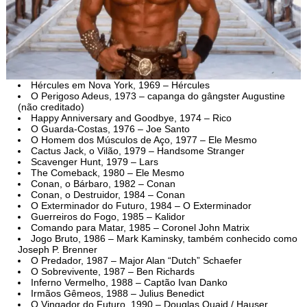
Hércules em Nova York, 1969 – Hércules
O Perigoso Adeus, 1973 – capanga do gângster Augustine
(não creditado)
Happy Anniversary and Goodbye, 1974 – Rico
O Guarda-Costas, 1976 – Joe Santo
O Homem dos Músculos de Aço, 1977 – Ele Mesmo
Cactus Jack, o Vilão, 1979 – Handsome Stranger
Scavenger Hunt, 1979 – Lars
The Comeback, 1980 – Ele Mesmo
Conan, o Bárbaro, 1982 – Conan
Conan, o Destruidor, 1984 – Conan
O Exterminador do Futuro, 1984 – O Exterminador
Guerreiros do Fogo, 1985 – Kalidor
Comando para Matar, 1985 – Coronel John Matrix
Jogo Bruto, 1986 – Mark Kaminsky, também conhecido como
Joseph P. Brenner
O Predador, 1987 – Major Alan “Dutch” Schaefer
O Sobrevivente, 1987 – Ben Richards
Inferno Vermelho, 1988 – Captão Ivan Danko
Irmãos Gêmeos, 1988 – Julius Benedict
O Vingador do Futuro, 1990 – Douglas Quaid / Hauser