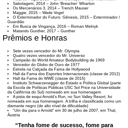
Sabotagem, 2014 – John ‘Breacher’ Wharton
Os Mercenários 3, 2014 – Trench Mauser
Maggie, 2015 – Wade Vogel
O Exterminador do Futuro: Gênesis, 2015 – Exterminador /
Guardião
Em Busca de Vingança, 2016 – Roman Melnyk
Matando Gunther, 2017 – Gunther
Prêmios e Honras
Sete vezes vencedor do Mr. Olympia
Quatro vezes vencedor do Mr. Universo
Campeão do World Amateur Bodybuilding de 1969
Vencedor do Globo de Ouro de 1977
Estrela na Calçada da Fama de Hollywood
Hall da Fama dos Esportes Internacionais (classe de 2012)
Hall da Fama do WWE (classe de 2015)
Instituto Schwarzenegger do Estado e Política Global (parte
da Escola de Políticas Públicas USC Sol Price na Universidade
da Califórnia do Sul) nomeado em sua homenagem
A pista de esqui Arnold’s Run, no Sun Valley Resort, foi
nomeada em sua homenagem. A trilha é classificada como um
diamante negro (de alto nível de dificuldade)
“Um dia para o Arnold” em 30 de julho de 2007, em Thal,
Áustria
“Tenha fome de sucesso, fome para