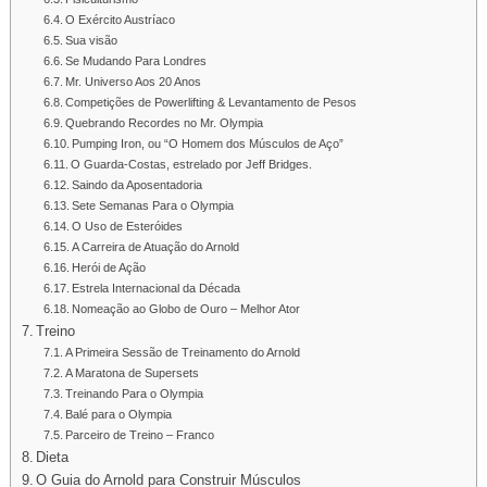
O Exército Austríaco
Sua visão
Se Mudando Para Londres
Mr. Universo Aos 20 Anos
Competições de Powerlifting & Levantamento de Pesos
Quebrando Recordes no Mr. Olympia
Pumping Iron, ou “O Homem dos Músculos de Aço”
O Guarda-Costas, estrelado por Jeff Bridges.
Saindo da Aposentadoria
Sete Semanas Para o Olympia
O Uso de Esteróides
A Carreira de Atuação do Arnold
Herói de Ação
Estrela Internacional da Década
Nomeação ao Globo de Ouro – Melhor Ator
Treino
A Primeira Sessão de Treinamento do Arnold
A Maratona de Supersets
Treinando Para o Olympia
Balé para o Olympia
Parceiro de Treino – Franco
Dieta
O Guia do Arnold para Construir Músculos