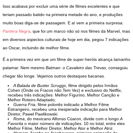
Isso acabava por excluir uma série de filmes excelentes e que
teriam passado batido na primeira metade do ano, e produções
muito boas diga-se de passagem. E aí vem a primeira surpresa:
Pantera Negra
, que foi um marco não só nos filmes da Marvel, mas
em diversos aspectos culturais de hoje em dia, pegou 7 indicações
ao Oscar, incluindo de melhor filme.
É a primeira vez em que um filme de super-heróis alcança tamanho
patamar. Nem mesmo
Batman: o Cavaleiro das Trevas
, conseguiu
chegar tão longe. Vejamos outros destaques bacanas.
A Balada de Buster Scruggs
, filme dirigido pelos Irmãos
Cohen (Onde os Fracos não Tem Vez) e exclusivo do Netflix,
recebeu três indicações: Melhor Figurino, Melhor Canção e
Melhor Roteiro Adaptado;
Guerra Fria
, filme polonês indicado a Melhor Filme
Estrangeiro, recebeu uma inesperada indicação para Melhor
Diretor, Paweł Pawlikowski.
Roma
, do mexicano Alfonso Cúaron, divide com o longo
A
Favorita
o maior número de indicações. 10 no total, entre eles
Melhor Filme, Melhor Diretor, Melhor Ator e Melhor Atriz.