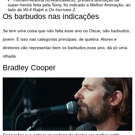
Homem-Aranha no Aranhaverso
, primeira animação de
super-heróis feita pela Sony, foi indicado a Melhor Animação, ao
lado de
Wi-fi Ralph
e
Os Incríveis 2
.
Os barbudos nas indicações
Se tem uma coisa que não falta esse ano no Oscar, são barbudos,
jovem. E isso nas categorias principais. de quebra. Atores e
diretores vão representar bem os barbudos esse ano, dá só uma
olhada.
Bradley Cooper
Cooper fez sua estreia na cadeira de diretor em melhor estilo.