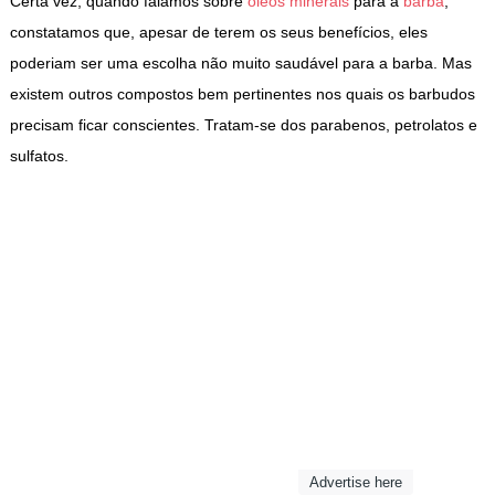
Certa vez, quando falamos sobre
óleos minerais
para a
barba
,
constatamos que, apesar de terem os seus benefícios, eles
poderiam ser uma escolha não muito saudável para a barba. Mas
existem outros compostos bem pertinentes nos quais os barbudos
precisam ficar conscientes. Tratam-se dos parabenos, petrolatos e
sulfatos.
Advertise here