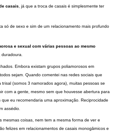
de casais
, já que a troca de casais é simplesmente ter
ata só de sexo e sim de um relacionamento mais profundo
amorosa e sexual com várias pessoas ao mesmo
 duradoura.
chados. Embora existam grupos poliamorosos em
e todos sejam. Quando comentei nas redes sociais que
a trisal (somos 3 namorados agora), muitas pessoas se
rmir com a gente, mesmo sem que houvesse abertura para
m que eu recomendaria uma aproximação. Reciprocidade
um assédio.
as mesmas coisas, nem tem a mesma forma de ver e
 são felizes em relacionamentos de casais monogâmicos e