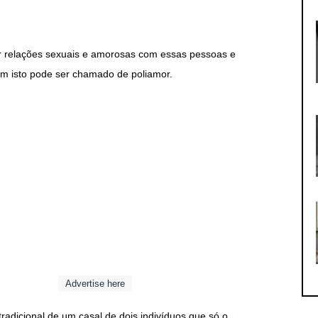
r relações sexuais e amorosas com essas pessoas e
m isto pode ser chamado de poliamor.
Advertise here
radicional de um casal de dois indivíduos que só o