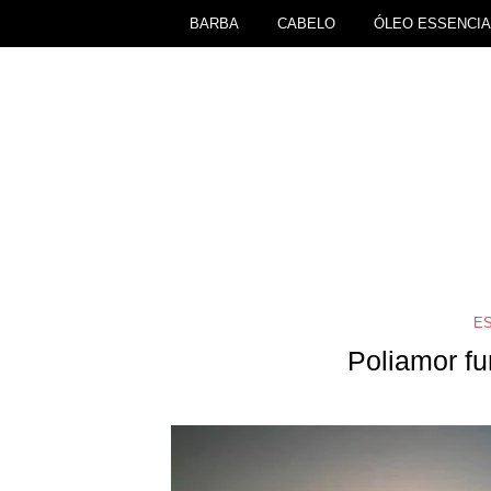
BARBA
CABELO
ÓLEO ESSENCIA
ES
Poliamor f