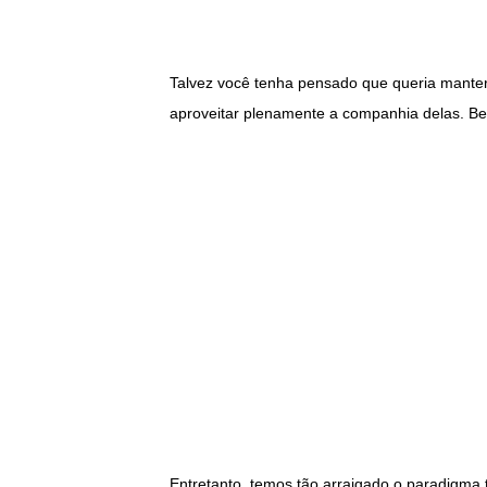
Talvez você tenha pensado que queria mante
aproveitar plenamente a companhia delas. Be
Entretanto, temos tão arraigado o paradigma t