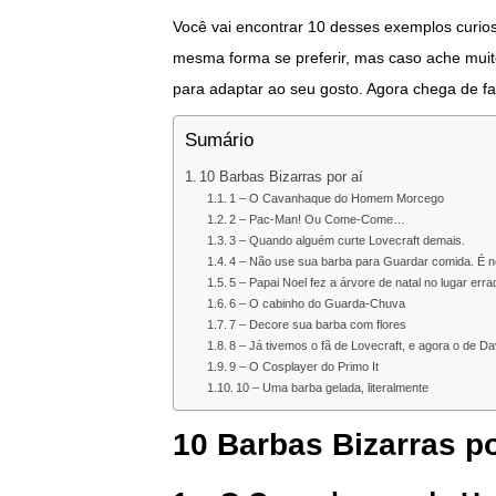
Você vai encontrar 10 desses exemplos curioso
mesma forma se preferir, mas caso ache muit
para adaptar ao seu gosto. Agora chega de fa
Sumário
10 Barbas Bizarras por aí
1 – O Cavanhaque do Homem Morcego
2 – Pac-Man! Ou Come-Come…
3 – Quando alguém curte Lovecraft demais.
4 – Não use sua barba para Guardar comida. É n
5 – Papai Noel fez a árvore de natal no lugar erra
6 – O cabinho do Guarda-Chuva
7 – Decore sua barba com flores
8 – Já tivemos o fã de Lovecraft, e agora o de D
9 – O Cosplayer do Primo It
10 – Uma barba gelada, literalmente
10 Barbas Bizarras po