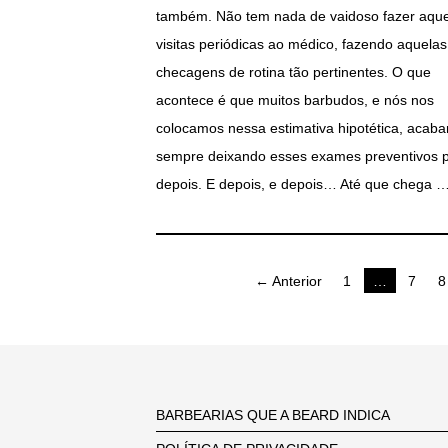
também. Não tem nada de vaidoso fazer aque
visitas periódicas ao médico, fazendo aquelas
checagens de rotina tão pertinentes. O que
acontece é que muitos barbudos, e nós nos
colocamos nessa estimativa hipotética, acab
sempre deixando esses exames preventivos 
depois. E depois, e depois… Até que chega 
Paginação
← Anterior
1
…
7
8
de
posts
BARBEARIAS QUE A BEARD INDICA