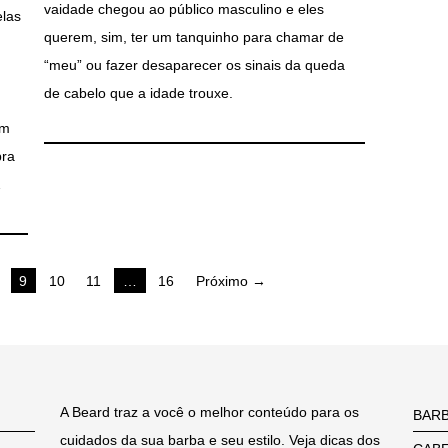
vaidade chegou ao público masculino e eles
las
querem, sim, ter um tanquinho para chamar de
“meu” ou fazer desaparecer os sinais da queda
de cabelo que a idade trouxe.
am
pra
…
9
10
11
…
16
Próximo →
A Beard traz a você o melhor conteúdo para os
BAR
cuidados da sua barba e seu estilo. Veja dicas dos