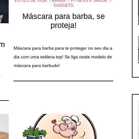
ESTILO DE VIDA
BARBA
FITNESS E SAÚDE
GADGETS
Máscara para barba, se
proteja!
am
Máscara para barba para te proteger no seu dia a
dia com uma estilera top! Se liga neste modelo de
máscara para barbudo!
r