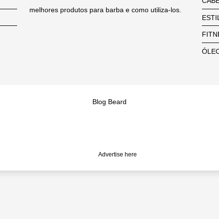
CAB
melhores produtos para barba e como utiliza-los.
ESTI
FITN
ÓLEO
Blog Beard
Advertise here